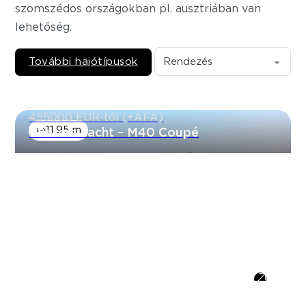
szomszédos országokban pl. ausztriában van
lehetőség.
További hajótípusok
455000 EUR-tól (+ÁFA)
11.95 m
Hunters Yacht – M40 Coupé