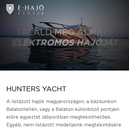
TALÁLD MEG ÁLMAID
ELEKTROMOS HAJÓJÁT
HUNTERS YACHT
A listázott hajók magyarországon, a bázisunkon
Balatonlellén, vagy a Balaton különböző pontjain
előre egyeztet időpontban megtekinthetőek.
Egyéb, nem listázott modelljeink megtekintésére