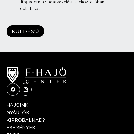
Elfogadom az adatkezelési tájékoztatóban
foglaltakat.
KÜLDÉS
HAJÓINK
GYÁRTÓK
KIPRÓBÁLNÁD?
ESEMÉNYEK